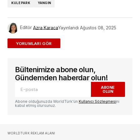
KULE PARK
YANGIN
Editör
Azra Karaca
Yayınlandı
Ağustos 08, 2025
ADD A COMMENT
Bültenimize abone olun,
E-posta adresiniz yayınlanmayacak.
Gerekli
alanlar
*
ile işaretlenmişlerdir
Gündemden haberdar olun!
ABONE
OLUN
Yorum
*
Abone olduğunuzda WorldTürk'ün
Kullanıcı Sözleşmesi
ni
kabul etmiş olursunuz.
Sizin adınız
*
WORLDTURK REKLAM ALANI