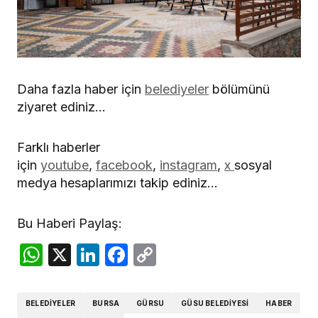
Daha fazla haber için
belediyeler
bölümünü
ziyaret ediniz…
Farklı haberler
için
youtube
,
facebook
,
instagram
,
x
sosyal
medya hesaplarımızı takip ediniz…
Bu Haberi Paylaş:
WhatsApp
X
LinkedIn
Facebook
Copy
Link
BELEDIYELER
BURSA
GÜRSU
GÜSU BELEDIYESI
HABER