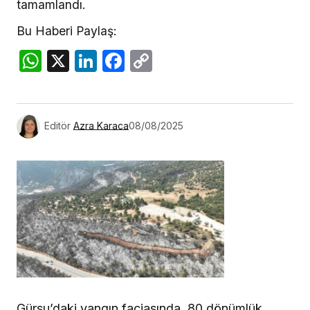
tamamlandı.
Bu Haberi Paylaş:
WhatsApp
X
LinkedIn
Facebook
Copy
Link
Editör
Azra Karaca
08/08/2025
Gürsu’daki yangın faciasında, 80 dönümlük