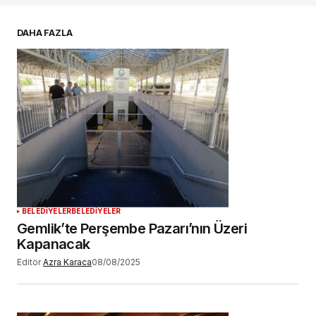
E-postanız
*
DAHA FAZLA
Daha sonraki yorumlarımda kullanılması için
adım, e-posta adresim ve site adresim bu
tarayıcıya kaydedilsin.
YORUM GÖNDER
BELEDİYELER
BELEDİYELER
Gemlik’te Perşembe Pazarı’nın Üzeri
Kapanacak
Editör
Azra Karaca
08/08/2025