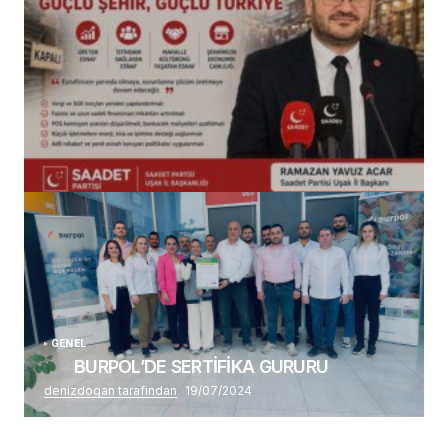
(başlıksız)
Alaattin Karahan tarafından
14/07/2026
GENEL
BURPOL’DE SERTİFİKA GURURU
denizdogan tarafından
19/07/2024