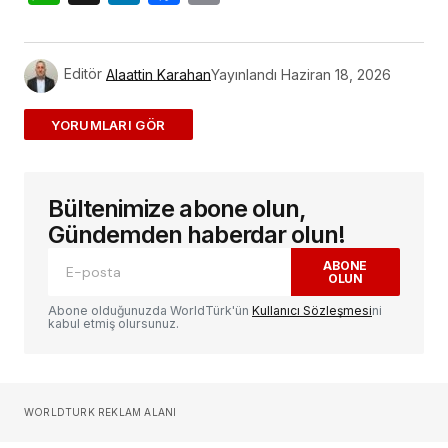
Link
Editör
Alaattin Karahan
Yayınlandı
Haziran 18, 2026
ADD A COMMENT
Bültenimize abone olun,
E-posta adresiniz yayınlanmayacak.
Gerekli
alanlar
*
ile işaretlenmişlerdir
Gündemden haberdar olun!
ABONE
OLUN
Yorum
*
Abone olduğunuzda WorldTürk'ün
Kullanıcı Sözleşmesi
ni
kabul etmiş olursunuz.
Sizin adınız
*
WORLDTURK REKLAM ALANI