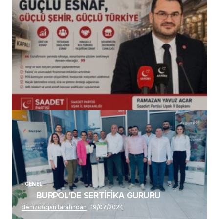
(başlıksız)
Alaattin Karahan tarafından
14/07/2026
GENEL
BURPOL’DE SERTİFİKA GURURU
denizdogan tarafından
19/07/2024