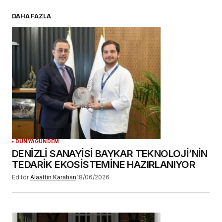
E-postanız
*
DAHA FAZLA
Daha sonraki yorumlarımda kullanılması için
adım, e-posta adresim ve site adresim bu
tarayıcıya kaydedilsin.
YORUM GÖNDER
DÜNYA
GÜNDEM
DENİZLİ SANAYİSİ BAYKAR TEKNOLOJİ’NİN
TEDARİK EKOSİSTEMİNE HAZIRLANIYOR
Editör
Alaattin Karahan
18/06/2026