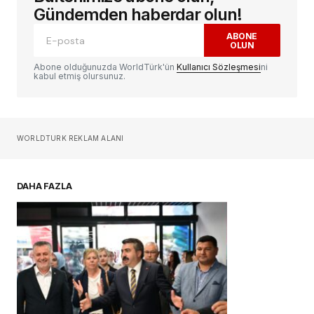
alanlar
*
ile işaretlenmişlerdir
Gündemden haberdar olun!
ABONE
OLUN
Yorum
*
Abone olduğunuzda WorldTürk'ün
Kullanıcı Sözleşmesi
ni
kabul etmiş olursunuz.
Sizin adınız
*
WORLDTURK REKLAM ALANI
E-postanız
*
DAHA FAZLA
Daha sonraki yorumlarımda kullanılması için
adım, e-posta adresim ve site adresim bu
tarayıcıya kaydedilsin.