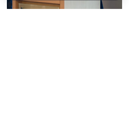
DOSAB Başkanı Levent Eski:
“BTSO, İbrahim Burkay Başkanlığında İlkleri
Gerçekleştirdi”
Bursa Ticaret ve Sanayi Odası (BTSO) Yönetim
Kurulu Başkanı İbrahim Burkay, Demirtaş
Organize Sanayi Bölgesi’nde (DOSAB) faaliyet
gösteren firmaların yoğun katılımıyla düzenlenen
programda konuştu. Başkan Burkay, 2013
yılından bu yana Bursa iş dünyasının desteğiyle
60’ın üzerinde makro projeyi hayata
geçirdiklerini belirterek, “Projelerimiz, tüm
Türkiye’ye örnek oldu. Odamızın liderliğindeki
projelerle Bursa’mız bugün dünyadaki yeni
ekosisteme en hazır şehir.” dedi.