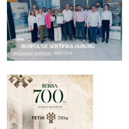
GENEL
BURPOL’DE SERTİFİKA GURURU
denizdogan tarafından
19/07/2024