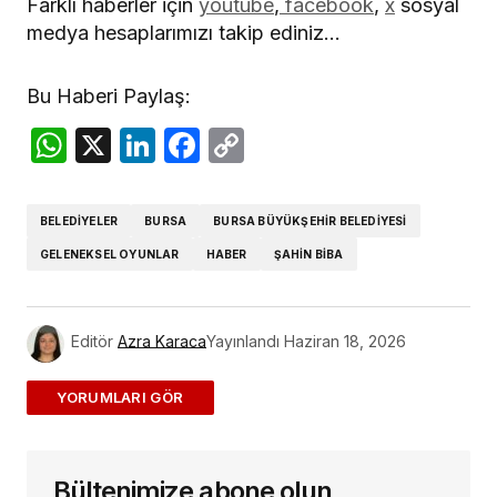
Farklı haberler için
youtube
,
facebook
,
x
sosyal
medya hesaplarımızı takip ediniz…
Bu Haberi Paylaş:
WhatsApp
X
LinkedIn
Facebook
Copy
Link
BELEDIYELER
BURSA
BURSA BÜYÜKŞEHIR BELEDIYESI
GELENEKSEL OYUNLAR
HABER
ŞAHIN BIBA
Editör
Azra Karaca
Yayınlandı
Haziran 18, 2026
ADD A COMMENT
Bültenimize abone olun,
E-posta adresiniz yayınlanmayacak.
Gerekli