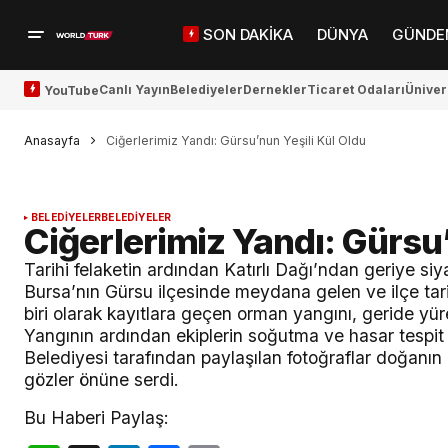
SON DAKİKA
DÜNYA
GÜNDE
Canlı Yayın
Belediyeler
Dernekler
Ticaret Odaları
Üniver
YouTube
Anasayfa
Ciğerlerimiz Yandı: Gürsu’nun Yeşili Kül Oldu
BELEDİYELER
BELEDİYELER
Ciğerlerimiz Yandı: Gürsu’
Tarihi felaketin ardından Katırlı Dağı’ndan geriye s
Bursa’nın Gürsu ilçesinde meydana gelen ve ilçe tari
biri olarak kayıtlara geçen orman yangını, geride yür
Yangının ardından ekiplerin soğutma ve hasar tespit 
Belediyesi tarafından paylaşılan fotoğraflar doğanın n
gözler önüne serdi.
Bu Haberi Paylaş: