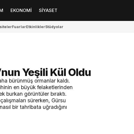
M
EKONOMİ
SİYASET
siteler
Fuarlar
Etkinlikler
Stüdyolar
nun Yeşili Kül Oldu
iyaha bürünmüş ormanlar kaldı.
hinin en büyük felaketlerinden
ek burkan görüntüler bıraktı.
çalışmaları sürerken, Gürsu
asıl bir tahribata uğradığını