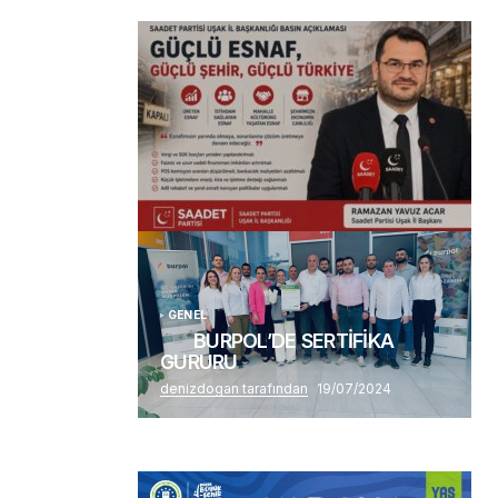
(başlıksız)
Alaattin Karahan tarafından
14/07/2026
GENEL
BURPOL’DE SERTİFİKA
GURURU
denizdogan tarafından
19/07/2024