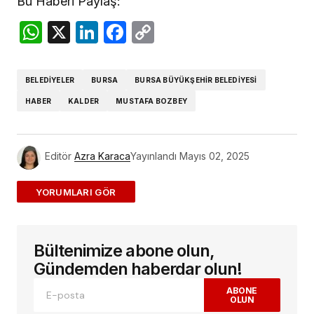
Bu Haberi Paylaş:
WhatsApp
X
LinkedIn
Facebook
Copy
Link
BELEDIYELER
BURSA
BURSA BÜYÜKŞEHIR BELEDIYESI
HABER
KALDER
MUSTAFA BOZBEY
Editör
Azra Karaca
Yayınlandı
Mayıs 02, 2025
ADD A COMMENT
Bültenimize abone olun,
E-posta adresiniz yayınlanmayacak.
Gerekli
alanlar
*
ile işaretlenmişlerdir
Gündemden haberdar olun!
ABONE
OLUN
Yorum
*