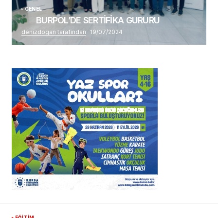
GENEL
BURPOL’DE SERTİFİKA GURURU
denizdogan tarafından
19/07/2024
EĞİTİM