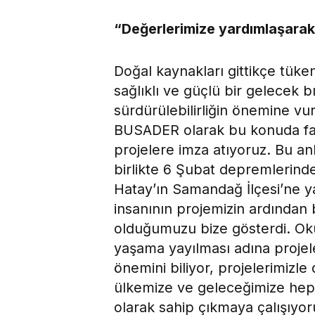
“Değerlerimize yardımlaşarak
Doğal kaynakları gittikçe tük
sağlıklı ve güçlü bir gelecek 
sürdürülebilirliğin önemine vu
BUSADER olarak bu konuda far
projelere imza atıyoruz. Bu an
birlikte 6 Şubat depremlerind
Hatay’ın Samandağ İlçesi’ne ya
insanının projemizin ardından 
olduğumuzu bize gösterdi. Oku
yaşama yayılması adına projele
önemini biliyor, projelerimizle
ülkemize ve geleceğimize hep b
olarak sahip çıkmaya çalışıyo