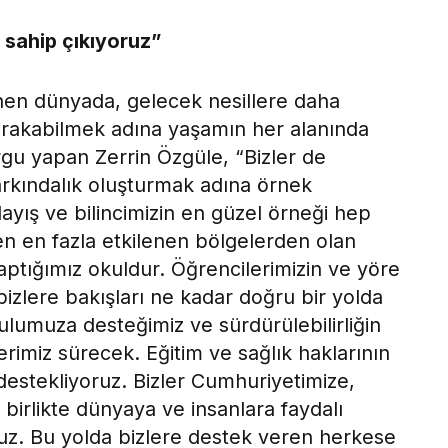
 sahip çıkıyoruz”
enen dünyada, gelecek nesillere daha
bırakabilmek adına yaşamın her alanında
rgu yapan Zerrin Özgüle, “Bizler de
kındalık oluşturmak adına örnek
layış ve bilincimizin en güzel örneği hep
en en fazla etkilenen bölgelerden olan
ptığımız okuldur. Öğrencilerimizin ve yöre
bizlere bakışları ne kadar doğru bir yolda
lumuza desteğimiz ve sürdürülebilirliğin
rimiz sürecek. Eğitim ve sağlık haklarının
 destekliyoruz. Bizler Cumhuriyetimize,
irlikte dünyaya ve insanlara faydalı
ruz. Bu yolda bizlere destek veren herkese