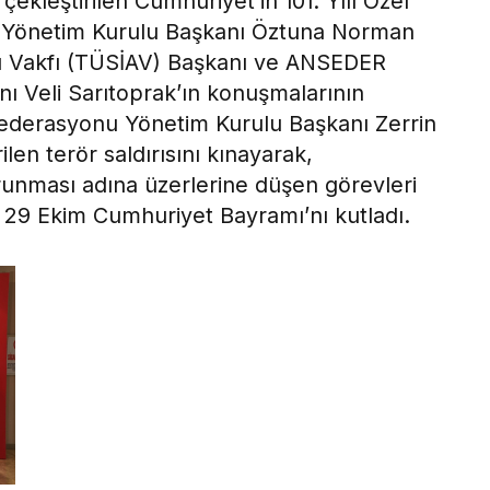
ekleştirilen Cumhuriyet’in 101. Yılı Özel
R Yönetim Kurulu Başkanı Öztuna Norman
ları Vakfı (TÜSİAV) Başkanı ve ANSEDER
 Veli Sarıtoprak’ın konuşmalarının
ederasyonu Yönetim Kurulu Başkanı Zerrin
len terör saldırısını kınayarak,
runması adına üzerlerine düşen görevleri
k, 29 Ekim Cumhuriyet Bayramı’nı kutladı.