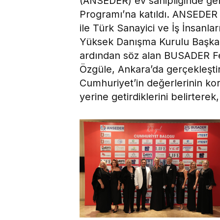
(ANSEDER) ev sahipliğinde gerç
Programı’na katıldı. ANSEDE
ile Türk Sanayici ve İş İnsan
Yüksek Danışma Kurulu Başkanı
ardından söz alan BUSADER F
Özgüle, Ankara’da gerçekleştiri
Cumhuriyet’in değerlerinin ko
yerine getirdiklerini belirtere