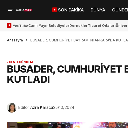
SON DAKİKA
DÜNYA
GÜNDE
Canlı Yayın
Belediyeler
Dernekler
Ticaret Odaları
Üniver
YouTube
Anasayfa
BUSADER, CUMHURİYET BAYRAMI’NI ANKARA’DA KUTLA
GENEL
GÜNDEM
BUSADER, CUMHURİYET 
KUTLADI
Editör
Azra Karaca
25/10/2024