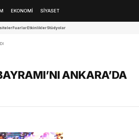
M
EKONOMİ
SİYASET
siteler
Fuarlar
Etkinlikler
Stüdyolar
DI
BAYRAMI’NI ANKARA’DA