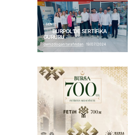
GENEL
BURPOL’DE SERTİFİKA
GURURU
denizdogan tarafından
19/07/2024