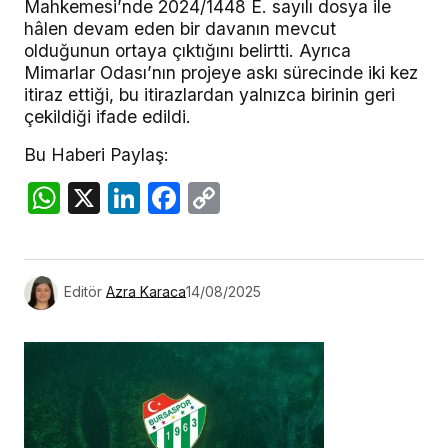
Mahkemesi’nde 2024/1448 E. sayılı dosya ile
hâlen devam eden bir davanın mevcut
olduğunun ortaya çıktığını belirtti. Ayrıca
Mimarlar Odası’nın projeye askı sürecinde iki kez
itiraz ettiği, bu itirazlardan yalnızca birinin geri
çekildiği ifade edildi.
Bu Haberi Paylaş:
WhatsApp
X
LinkedIn
Facebook
Copy
Link
Editör
Azra Karaca
14/08/2025