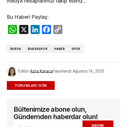
medya hesaplarımızı takip ediniz…
Bu Haberi Paylaş:
WhatsApp
X
LinkedIn
Facebook
Copy
Link
BURSA
BURSASPOR
HABER
SPOR
Editör
Azra Karaca
Yayınlandı
Ağustos 14, 2025
ADD A COMMENT
Bültenimize abone olun,
E-posta adresiniz yayınlanmayacak.
Gerekli
alanlar
*
ile işaretlenmişlerdir
Gündemden haberdar olun!
ABONE