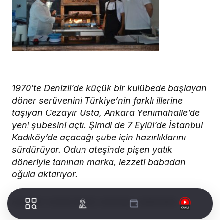
1970’te Denizli’de küçük bir kulübede başlayan
döner serüvenini Türkiye’nin farklı illerine
taşıyan Cezayir Usta, Ankara Yenimahalle’de
yeni şubesini açtı.
Şimdi de 7 Eylül’de İstanbul
Kadıköy’de açacağı şube için hazırlıklarını
sürdürüyor.
Odun ateşinde pişen yatık
döneriyle tanınan marka, lezzeti babadan
oğula aktarıyor.
HABER:
G
ONCAGÜL KONAŞ / ANKARA