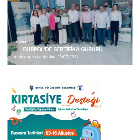
GENEL
BURPOL’DE SERTİFİKA GURURU
denizdogan tarafından
19/07/2024