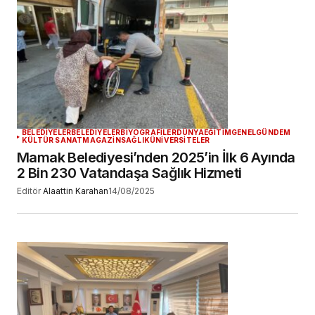
BELEDİYELER
BELEDİYELER
BİYOGRAFİLER
DÜNYA
EĞİTİM
GENEL
GÜNDEM
KÜLTÜR SANAT
MAGAZİN
SAĞLIK
ÜNİVERSİTELER
Mamak Belediyesi’nden 2025’in İlk 6 Ayında
2 Bin 230 Vatandaşa Sağlık Hizmeti
Editör
Alaattin Karahan
14/08/2025