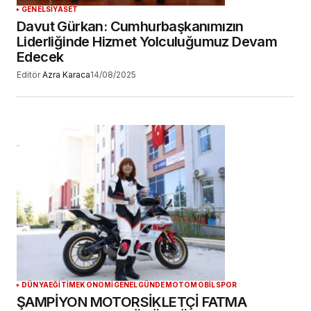
GENEL
SİYASET
Davut Gürkan: Cumhurbaşkanımızın
Liderliğinde Hizmet Yolculuğumuz Devam
Edecek
Editör
Azra Karaca
14/08/2025
DÜNYA
EĞİTİM
EKONOMİ
GENEL
GÜNDEM
OTOMOBİL
SPOR
ŞAMPİYON MOTORSİKLETÇİ FATMA