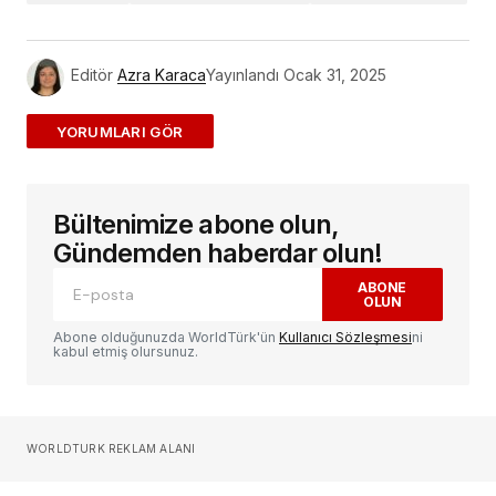
Editör
Azra Karaca
Yayınlandı
Ocak 31, 2025
ADD A COMMENT
Bültenimize abone olun,
E-posta adresiniz yayınlanmayacak.
Gerekli
alanlar
*
ile işaretlenmişlerdir
Gündemden haberdar olun!
ABONE
OLUN
Yorum
*
Abone olduğunuzda WorldTürk'ün
Kullanıcı Sözleşmesi
ni
kabul etmiş olursunuz.
Sizin adınız
*
WORLDTURK REKLAM ALANI