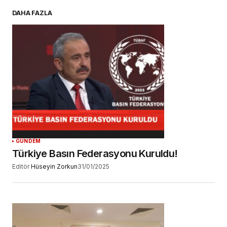
E-postanız
*
DAHA FAZLA
Daha sonraki yorumlarımda kullanılması için
adım, e-posta adresim ve site adresim bu
tarayıcıya kaydedilsin.
YORUM GÖNDER
GÜNDEM
Türkiye Basın Federasyonu Kuruldu!
Editör
Hüseyin Zorkun
31/01/2025