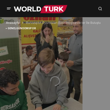
Anasayfa
Bursaspor Oyuncuları Basketbolseverler İle Buluştu
GENEL
GÜNDEM
SPOR