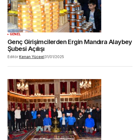
GENEL
Genç Girişimcilerden Ergin Mandıra Alaybey
Şubesi Açılışı
Editör
Kenan Yüceel
31/01/2025