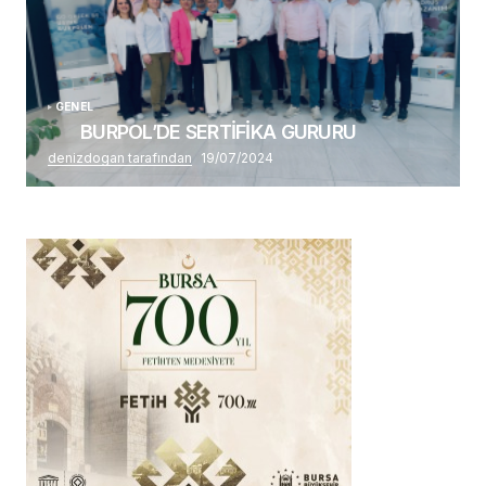
GENEL
BURPOL’DE SERTİFİKA GURURU
denizdogan tarafından
19/07/2024