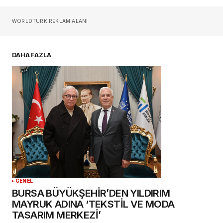
Sizin adınız
*
WORLDTURK REKLAM ALANI
E-postanız
*
DAHA FAZLA
Daha sonraki yorumlarımda kullanılması için
adım, e-posta adresim ve site adresim bu
tarayıcıya kaydedilsin.
YORUM GÖNDER
GENEL
BURSA BÜYÜKŞEHİR’DEN YILDIRIM
MAYRUK ADINA ‘TEKSTİL VE MODA
TASARIM MERKEZİ’