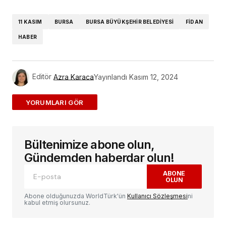
Link
11 KASIM
BURSA
BURSA BÜYÜKŞEHIR BELEDIYESI
FIDAN
HABER
Editör
Azra Karaca
Yayınlandı
Kasım 12, 2024
ADD A COMMENT
Bültenimize abone olun,
E-posta adresiniz yayınlanmayacak.
Gerekli
alanlar
*
ile işaretlenmişlerdir
Gündemden haberdar olun!
ABONE
OLUN
Yorum
*
Abone olduğunuzda WorldTürk'ün
Kullanıcı Sözleşmesi
ni
kabul etmiş olursunuz.