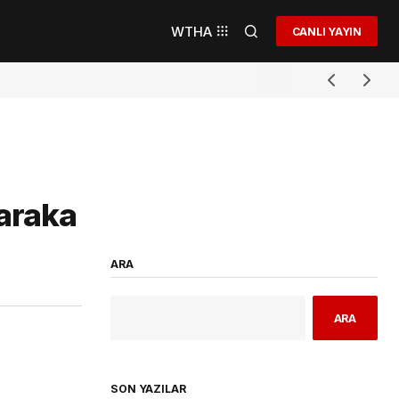
WTHA
CANLI YAYIN
baraka
ARA
ARA
SON YAZILAR