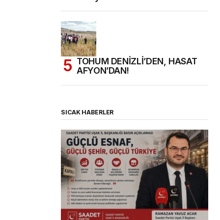
TOHUM DENİZLİ’DEN, HASAT
AFYON’DAN!
SICAK HABERLER
(başlıksız)
Alaattin Karahan tarafından
14/07/2026