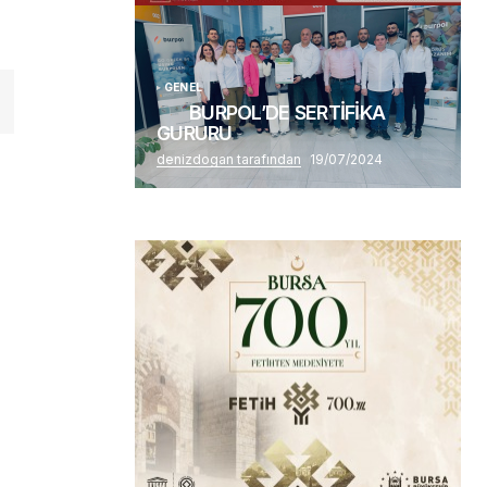
GENEL
BURPOL’DE SERTİFİKA
GURURU
denizdogan tarafından
19/07/2024