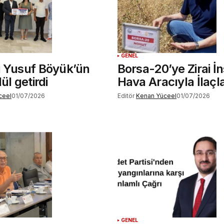
GENEL
i Yusuf Böyük’ün
Borsa-20’ye Zirai İ
ül getirdi
Hava Aracıyla İlaç
ceel
01/07/2026
Editör
Kenan Yüceel
01/07/2026
GENEL