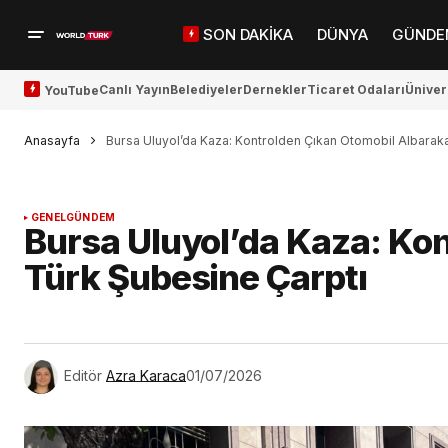
SON DAKİKA
DÜNYA
GÜNDE
Canlı Yayın
Belediyeler
Dernekler
Ticaret Odaları
Üniver
YouTube
Anasayfa
Bursa Uluyol’da Kaza: Kontrolden Çıkan Otomobil Albarak
GENEL
GÜNDEM
Bursa Uluyol’da Kaza: Ko
Türk Şubesine Çarptı
Editör
Azra Karaca
01/07/2026