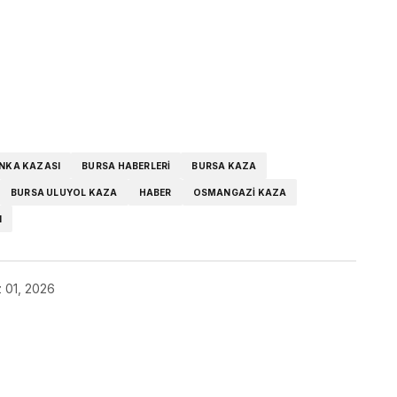
ok
NKA KAZASI
BURSA HABERLERI
BURSA KAZA
BURSA ULUYOL KAZA
HABER
OSMANGAZI KAZA
I
 01, 2026