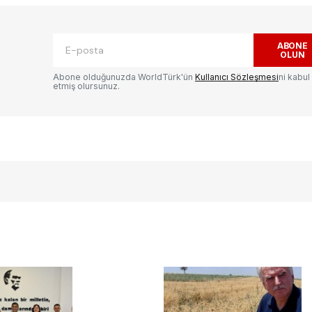
ak.
Gerekli alanlar
*
ile işaretlenmişlerdir
ABONE
OLUN
Abone olduğunuzda WorldTürk'ün
Kullanıcı Sözleşmesi
ni kabul
etmiş olursunuz.
E-postanız
*
ılması
te
.