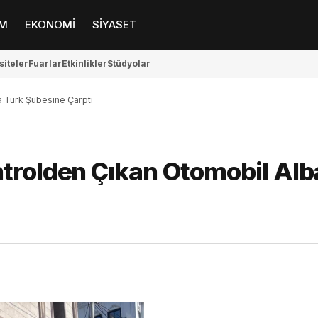
M
EKONOMİ
SİYASET
siteler
Fuarlar
Etkinlikler
Stüdyolar
a Türk Şubesine Çarptı
ntrolden Çıkan Otomobil Al