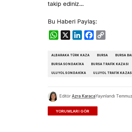
takip ediniz…
Bu Haberi Paylaş:
WhatsApp
X
LinkedIn
Facebo
Copy
Link
ALBARAKA TÜRK KAZA
BURSA
BURSA BA
BURSA SON DAKIKA
BURSA TRAFIK KAZASI
ULUYOL SON DAKIKA
ULUYOL TRAFIK KAZAS
Editör
Azra Karaca
Yayınlandı
Temmuz
ADD A COMMENT