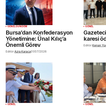
GENEL
GÜNDEM
GENEL
Bursa’dan Konfederasyon
Gazetec
Yönetimine: Ünal Kılıç’a
karesi öd
Önemli Görev
Editör
Kenan Yü
Editör
Azra Karaca
01/07/2026
GENEL
GENEL