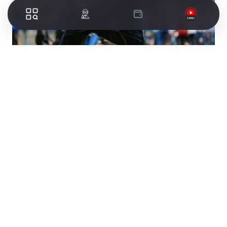
Geleneksel Tarihi Çalı Güreşleri, bu hafta sonu
bir kez daha güreşseverleri bir araya getiriyor.
Nilüfer Belediyesi’nin ev sahipliğinde, Hakan
Söğünmez’in güreş ağalığında gerçekleştirilecek
organizasyon, Türkiye’nin önde gelen
pehlivanlarını ağırlamaya hazırlanıyor. 21 Haziran
Pazar günü Çalı Mahallesi Güreş Alanı’nda
kurulacak er meydanında, gün boyu sürecek
kıran kırana mücadeleler yaşanacak.