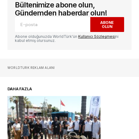
Bültenimize abone olun,
E-posta adresiniz yayınlanmayacak.
Gerekli
alanlar
*
ile işaretlenmişlerdir
Gündemden haberdar olun!
ABONE
OLUN
Yorum
*
Abone olduğunuzda WorldTürk'ün
Kullanıcı Sözleşmesi
ni
kabul etmiş olursunuz.
Sizin adınız
*
WORLDTURK REKLAM ALANI
E-postanız
*
DAHA FAZLA
Daha sonraki yorumlarımda kullanılması için
adım, e-posta adresim ve site adresim bu
tarayıcıya kaydedilsin.