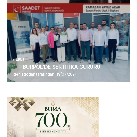
(başlıksız)
Alaattin Karahan tarafından
14/07/2026
GENEL
BURPOL’DE SERTİFİKA GURURU
denizdogan tarafından
19/07/2024