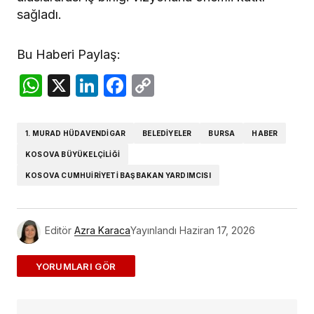
sağladı.
Bu Haberi Paylaş:
WhatsApp
X
LinkedIn
Facebook
Copy
Link
1. MURAD HÜDAVENDIGAR
BELEDIYELER
BURSA
HABER
KOSOVA BÜYÜKELÇILIĞI
KOSOVA CUMHUIRIYETI BAŞBAKAN YARDIMCISI
Editör
Azra Karaca
Yayınlandı
Haziran 17, 2026
ADD A COMMENT