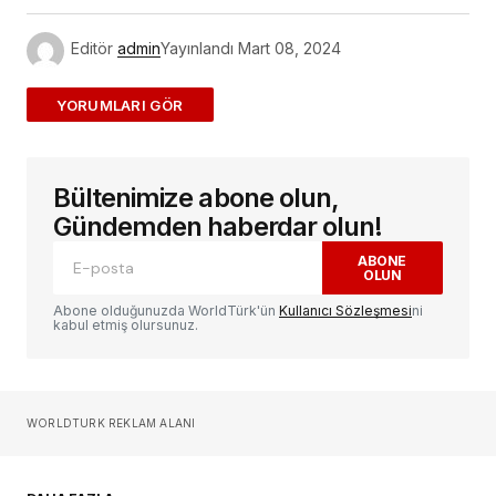
Editör
admin
Yayınlandı
Mart 08, 2024
ADD A COMMENT
Bültenimize abone olun,
E-posta adresiniz yayınlanmayacak.
Gerekli
alanlar
*
ile işaretlenmişlerdir
Gündemden haberdar olun!
ABONE
OLUN
Yorum
*
Abone olduğunuzda WorldTürk'ün
Kullanıcı Sözleşmesi
ni
kabul etmiş olursunuz.
Sizin adınız
*
WORLDTURK REKLAM ALANI
E-postanız
*