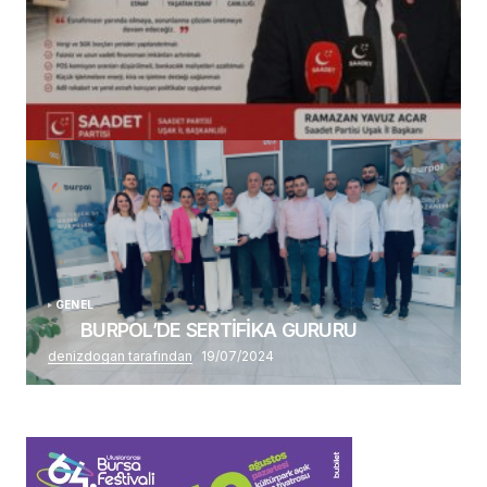
(başlıksız)
Alaattin Karahan tarafından
14/07/2026
GENEL
BURPOL’DE SERTİFİKA GURURU
denizdogan tarafından
19/07/2024