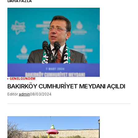
DAHA FAZLA
Daha sonraki yorumlarımda kullanılması için
adım, e-posta adresim ve site adresim bu
tarayıcıya kaydedilsin.
YORUM GÖNDER
GENEL
GÜNDEM
BAKIRKÖY CUMHURİYET MEYDANI AÇILDI
Editör
admin
08/03/2024