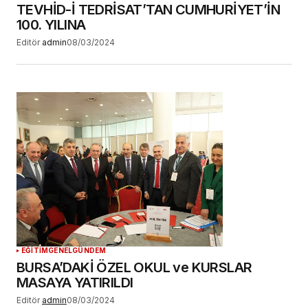
TEVHİD-İ TEDRİSAT’TAN CUMHURİYET’İN
100. YILINA
Editör
admin
08/03/2024
EĞİTİM
GENEL
GÜNDEM
BURSA’DAKİ ÖZEL OKUL ve KURSLAR
MASAYA YATIRILDI
Editör
admin
08/03/2024