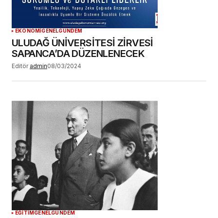
EKONOMİ
GENEL
GÜNDEM
ULUDAĞ ÜNİVERSİTESİ ZİRVESİ
SAPANCA’DA DÜZENLENECEK
Editör
admin
08/03/2024
EĞİTİM
GENEL
GÜNDEM