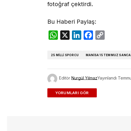
fotoğraf çektirdi.
Bu Haberi Paylaş:
WhatsApp
X
LinkedIn
Facebo
Copy
Link
25 MİLLİ SPORCU
MANİSA 15 TEMMUZ SANCA
Editör
Nurgül Yılmaz
Yayınlandı
Temmu
ADD A COMMENT
E-posta adresiniz yayınlanmayac