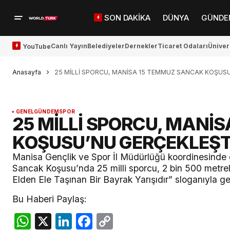
SON DAKİKA
DÜNYA
GÜNDE
Canlı Yayın
Belediyeler
Dernekler
Ticaret Odaları
Üniver
YouTube
Anasayfa
25 MİLLİ SPORCU, MANİSA 15 TEMMUZ SANCAK KOŞUSU
GENEL
GÜNDEM
SPOR
25 MİLLİ SPORCU, MANİ
KOŞUSU’NU GERÇEKLEŞT
Manisa Gençlik ve Spor İl Müdürlüğü koordinesinde 
Sancak Koşusu’nda 25 milli sporcu, 2 bin 500 metrel
Elden Ele Taşınan Bir Bayrak Yarışıdır” sloganıyla ge
Bu Haberi Paylaş:
WhatsApp
X
LinkedIn
Facebook
Copy