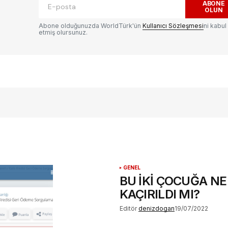
ABONE
OLUN
Abone olduğunuzda WorldTürk'ün
Kullanıcı Sözleşmesi
ni kabul
etmiş olursunuz.
E-postanız
*
ılması
te
.
GENEL
BU İKİ ÇOCUĞA NE
KAÇIRILDI MI?
Editör
denizdogan
19/07/2022