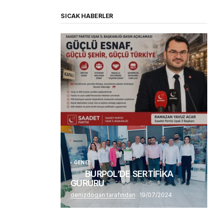
SICAK HABERLER
(başlıksız)
Alaattin Karahan tarafından
14/07/2026
GENEL
BURPOL’DE SERTİFİKA
GURURU
denizdogan tarafından
19/07/2024