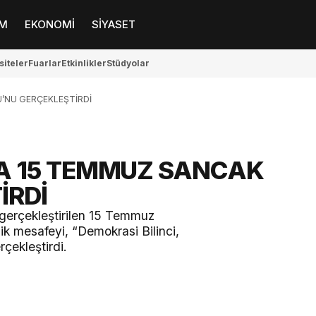
M
EKONOMİ
SİYASET
siteler
Fuarlar
Etkinlikler
Stüdyolar
’NU GERÇEKLEŞTİRDİ
SA 15 TEMMUZ SANCAK
İRDİ
gerçekleştirilen 15 Temmuz
ik mesafeyi, “Demokrasi Bilinci,
rçekleştirdi.