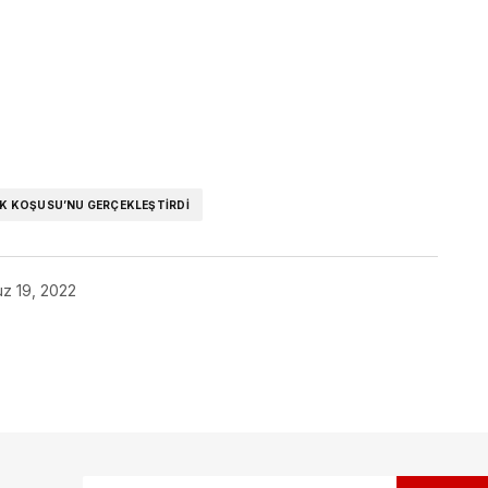
ok
K KOŞUSU’NU GERÇEKLEŞTİRDİ
z 19, 2022
ak.
Gerekli alanlar
*
ile işaretlenmişlerdir