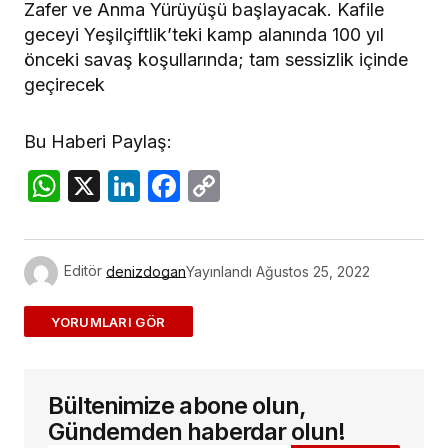
Zafer ve Anma Yürüyüşü başlayacak. Kafile
geceyi Yeşilçiftlik’teki kamp alanında 100 yıl
önceki savaş koşullarında; tam sessizlik içinde
geçirecek
Bu Haberi Paylaş:
WhatsApp
X
LinkedIn
Facebook
Copy
Link
Editör
denizdogan
Yayınlandı
Ağustos 25, 2022
ADD A COMMENT
Bültenimize abone olun,
E-posta adresiniz yayınlanmayacak.
Gerekli
alanlar
*
ile işaretlenmişlerdir
Gündemden haberdar olun!