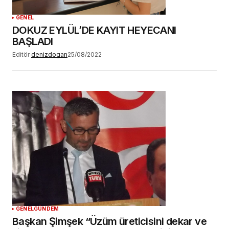
GENEL
DOKUZ EYLÜL’DE KAYIT HEYECANI
BAŞLADI
Editör
denizdogan
25/08/2022
GENEL
GÜNDEM
Başkan Şimşek “Üzüm üreticisini dekar ve