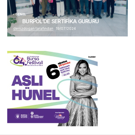
GENEL
BURPOL’DE SERTİFİKA GURURU
denizdogan tarafından
19/07/2024