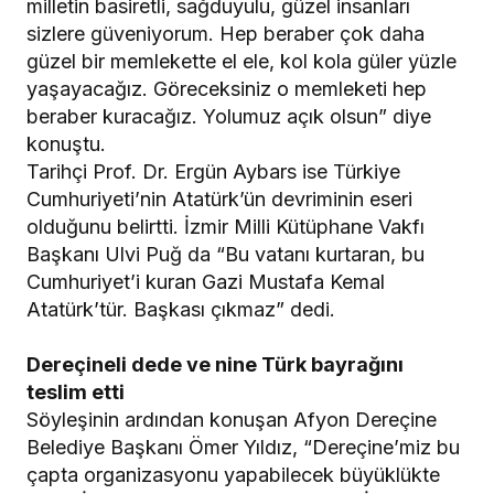
milletin basiretli, sağduyulu, güzel insanları
sizlere güveniyorum. Hep beraber çok daha
güzel bir memlekette el ele, kol kola güler yüzle
yaşayacağız. Göreceksiniz o memleketi hep
beraber kuracağız. Yolumuz açık olsun” diye
konuştu.
Tarihçi Prof. Dr. Ergün Aybars ise Türkiye
Cumhuriyeti’nin Atatürk’ün devriminin eseri
olduğunu belirtti. İzmir Milli Kütüphane Vakfı
Başkanı Ulvi Puğ da “Bu vatanı kurtaran, bu
Cumhuriyet’i kuran Gazi Mustafa Kemal
Atatürk’tür. Başkası çıkmaz” dedi.
Dereçineli dede ve nine Türk bayrağını
teslim etti
Söyleşinin ardından konuşan Afyon Dereçine
Belediye Başkanı Ömer Yıldız, “Dereçine’miz bu
çapta organizasyonu yapabilecek büyüklükte