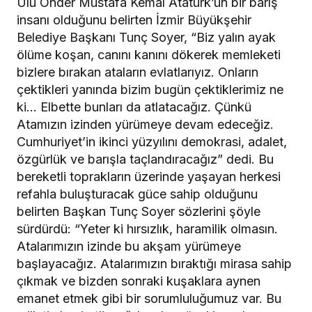
Ulu Önder Mustafa Kemal Atatürk’ün bir barış
insanı olduğunu belirten İzmir Büyükşehir
Belediye Başkanı Tunç Soyer, “Biz yalın ayak
ölüme koşan, canını kanını dökerek memleketi
bizlere bırakan ataların evlatlarıyız. Onların
çektikleri yanında bizim bugün çektiklerimiz ne
ki… Elbette bunları da atlatacağız. Çünkü
Atamızın izinden yürümeye devam edeceğiz.
Cumhuriyet’in ikinci yüzyılını demokrasi, adalet,
özgürlük ve barışla taçlandıracağız” dedi. Bu
bereketli toprakların üzerinde yaşayan herkesi
refahla buluşturacak güce sahip olduğunu
belirten Başkan Tunç Soyer sözlerini şöyle
sürdürdü: “Yeter ki hırsızlık, haramilik olmasın.
Atalarımızın izinde bu akşam yürümeye
başlayacağız. Atalarımızın bıraktığı mirasa sahip
çıkmak ve bizden sonraki kuşaklara aynen
emanet etmek gibi bir sorumluluğumuz var. Bu