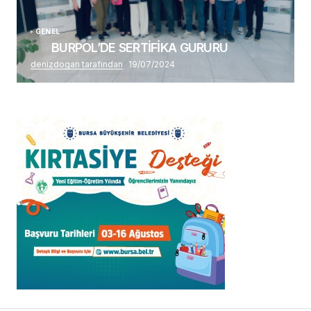
GENEL
BURPOL’DE SERTİFİKA GURURU
denizdogan tarafından
19/07/2024