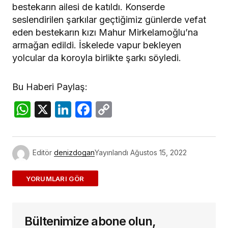
bestekarın ailesi de katıldı. Konserde
seslendirilen şarkılar geçtiğimiz günlerde vefat
eden bestekarın kızı Mahur Mirkelamoğlu’na
armağan edildi. İskelede vapur bekleyen
yolcular da koroyla birlikte şarkı söyledi.
Bu Haberi Paylaş:
WhatsApp
X
LinkedIn
Facebook
Copy
Link
Editör
denizdogan
Yayınlandı
Ağustos 15, 2022
ADD A COMMENT
Bültenimize abone olun,
E-posta adresiniz yayınlanmayacak.
Gerekli