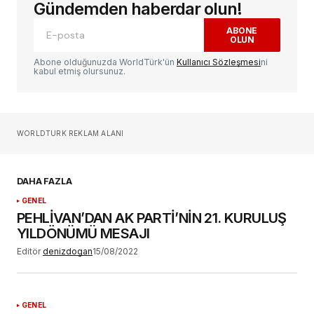
alanlar
*
ile işaretlenmişlerdir
Gündemden haberdar olun!
ABONE
OLUN
Yorum
*
Abone olduğunuzda WorldTürk'ün
Kullanıcı Sözleşmesi
ni
kabul etmiş olursunuz.
Sizin adınız
*
WORLDTURK REKLAM ALANI
E-postanız
*
DAHA FAZLA
GENEL
Daha sonraki yorumlarımda kullanılması için
PEHLİVAN’DAN AK PARTİ’NİN 21. KURULUŞ
adım, e-posta adresim ve site adresim bu
YILDÖNÜMÜ MESAJI
tarayıcıya kaydedilsin.
Editör
denizdogan
15/08/2022
GENEL