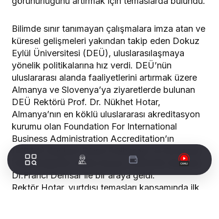
görünürlüğünü artırmak için temaslarda bulundu.
Bilimde sınır tanımayan çalışmalara imza atan ve
küresel gelişmeleri yakından takip eden Dokuz
Eylül Üniversitesi (DEÜ), uluslarasılaşmaya
yönelik politikalarına hız verdi. DEÜ’nün
uluslararası alanda faaliyetlerini artırmak üzere
Almanya ve Slovenya’ya ziyaretlerde bulunan
DEÜ Rektörü Prof. Dr. Nükhet Hotar,
Almanya’nın en köklü uluslararası akreditasyon
kurumu olan Foundation For International
Business Administration Accreditation’ın
(FIBAA) Başkanı Diane Freiberger ve Slovenya
Yükseköğretim Kalite Kurulu (NAKVIS) Başkanı
Dr.Franci Demsar ile bir araya geldi.
Rektör Hotar, yurtdışı temasları kapsamında ilk
önce FIBAA Başkanı Sn.Diane Freiberger ile bir
görüşme gerçekleştirdi. Burada yaptığı temaslar