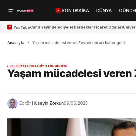
SON DAKİKA
DÜNYA
GÜNDE
Canlı Yayın
Belediyeler
Dernekler
Ticaret Odaları
Üniver
YouTube
Anasayfa
Yaşam mücadelesi veren Zeyrek’ten acı haber geldi
BELEDİYELER
BELEDİYELER
GÜNDEM
Yaşam mücadelesi veren Z
Editör
Hüseyin Zorkun
09/06/2025