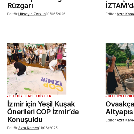
Rüzgarı
İZTAM’da
Editör
Hüseyin Zorkun
10/06/2025
Editör
Azra Kara
BELEDİYELER
BELEDİYELER
BELEDİYELER
BE
İzmir için Yeşil Kuşak
Ovaakça 
Önerileri COP İzmir’de
Altyapıs
Konuşuldu
Editör
Azra Kara
Editör
Azra Karaca
11/06/2025