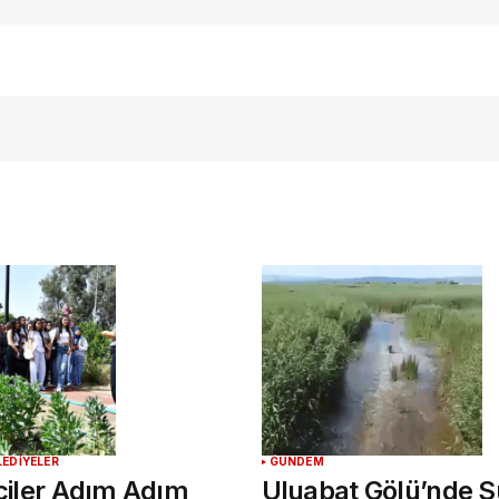
E-postanız
*
ılması
te
.
LEDİYELER
GÜNDEM
tçiler Adım Adım
Uluabat Gölü’nde S