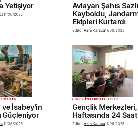
 Yetişiyor
Avlayan Şahıs Sazl
Kayboldu, Jandar
ca
11/06/2025
Ekipleri Kurtardı
Editör
Azra Karaca
11/06/2025
LEDİYELER
BELEDİYELER
BELEDİYELER
ve İsabey’in
Gençlik Merkezleri,
ı Güçleniyor
Haftasında 24 Saat
ca
11/06/2025
Editör
Azra Karaca
11/06/2025