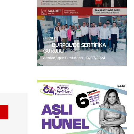
(başlıksız)
Alaattin Karahan tarafından
14/07/2026
GENEL
BURPOL’DE SERTİFİKA
GURURU
denizdogan tarafından
19/07/2024