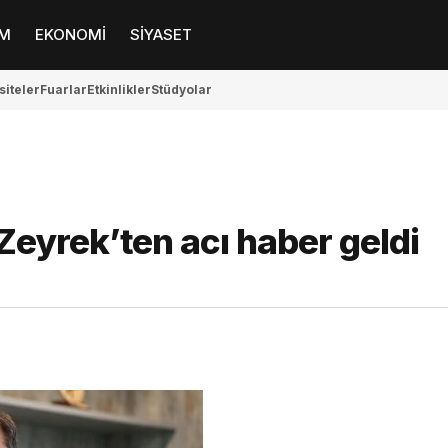
M
EKONOMİ
SİYASET
siteler
Fuarlar
Etkinlikler
Stüdyolar
eyrek’ten acı haber geldi