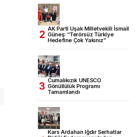
AK Parti Uşak Milletvekili İsmail
Güneş: “Terörsüz Türkiye
Hedefine Çok Yakınız”
Cumalıkızık UNESCO
Gönüllülük Programı
Tamamlandı
Kars Ardahan Iğdır Serhatlar