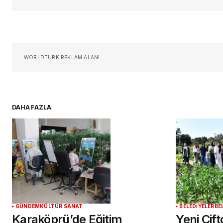
Sizin adınız
*
Daha sonraki yorumlarımda kullan
WORLDTURK REKLAM ALANI
için adım, e-posta adresim ve si
adresim bu tarayıcıya kaydedilsin
DAHA FAZLA
YORUM GÖNDER
GÜNDEM
KÜLTÜR SANAT
BELEDİYELER
BE
Karaköprü’de Eğitim
Yeni Çif