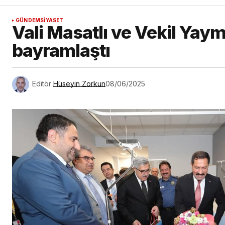
GÜNDEM
SİYASET
Vali Masatlı ve Vekil Yay
bayramlaştı
Editör
Hüseyin Zorkun
08/06/2025