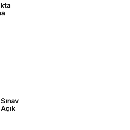
ıkta
ma
 Sınav
 Açık