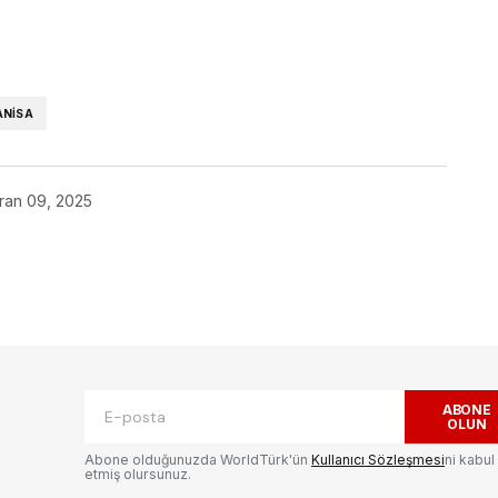
ok
NISA
ran 09, 2025
ak.
Gerekli alanlar
*
ile işaretlenmişlerdir
ABONE
OLUN
Abone olduğunuzda WorldTürk'ün
Kullanıcı Sözleşmesi
ni kabul
etmiş olursunuz.