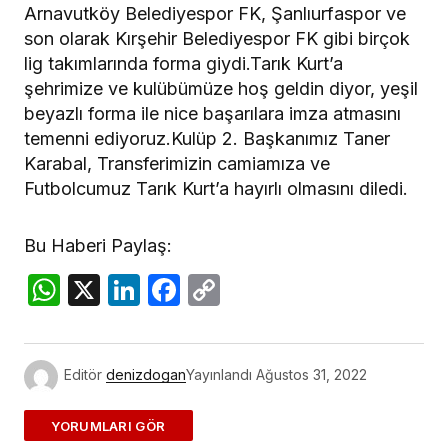
Arnavutköy Belediyespor FK, Şanlıurfaspor ve
son olarak Kırşehir Belediyespor FK gibi birçok
lig takımlarında forma giydi.Tarık Kurt’a
şehrimize ve kulübümüze hoş geldin diyor, yeşil
beyazlı forma ile nice başarılara imza atmasını
temenni ediyoruz.Kulüp 2. Başkanımız Taner
Karabal, Transferimizin camiamıza ve
Futbolcumuz Tarık Kurt’a hayırlı olmasını diledi.
Bu Haberi Paylaş:
WhatsApp
X
LinkedIn
Facebook
Copy
Link
Editör
denizdogan
Yayınlandı
Ağustos 31, 2022
ADD A COMMENT