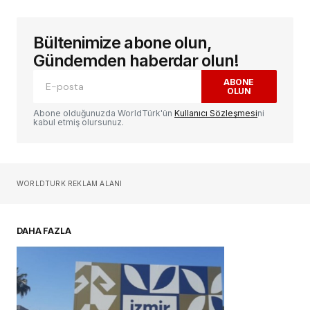
Bültenimize abone olun,
E-posta adresiniz yayınlanmayacak.
Gerekli
alanlar
*
ile işaretlenmişlerdir
Gündemden haberdar olun!
ABONE
OLUN
Yorum
*
Abone olduğunuzda WorldTürk'ün
Kullanıcı Sözleşmesi
ni
kabul etmiş olursunuz.
Sizin adınız
*
WORLDTURK REKLAM ALANI
E-postanız
*
DAHA FAZLA
Daha sonraki yorumlarımda kullanılması için
adım, e-posta adresim ve site adresim bu
tarayıcıya kaydedilsin.