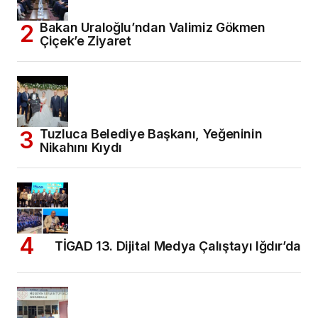
Bakan Uraloğlu’ndan Valimiz Gökmen
Çiçek’e Ziyaret
Tuzluca Belediye Başkanı, Yeğeninin
Nikahını Kıydı
TİGAD 13. Dijital Medya Çalıştayı Iğdır’da