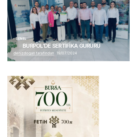
GENEL
BURPOL’DE SERTİFİKA GURURU
denizdogan tarafından
19/07/2024