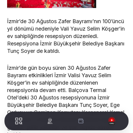
İzmir’de 30 Ağustos Zafer Bayramı’nın 100’üncü
yıl dönümü nedeniyle Vali Yavuz Selim Köşger’in
ev sahipliğinde resepsiyon düzenledi.
Resepsiyona İzmir Büyükşehir Belediye Başkanı
Tunç Soyer de katıldı.
İzmir’de gün boyu süren 30 Ağustos Zafer
Bayramı etkinlikleri İzmir Valisi Yavuz Selim
Köşger’in ev sahipliğinde düzenlenen
resepsiyonla devam etti. Balçova Termal
Otel’deki 30 Ağustos resepsiyonuna İzmir
Büyükşehir Belediye Başkanı Tunç Soyer, Ege
Ordusu ve Garnizon Komutanı Korgeneral Kemal
Yeni, İzmir İl Emniyet Müdürü Mehmet Şahne,
gaziler, şehit yakınları ve çok sayıda davetli