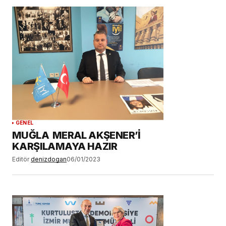
Daha sonraki yorumlarımda kullanılması için
adım, e-posta adresim ve site adresim bu
tarayıcıya kaydedilsin.
YORUM GÖNDER
GENEL
MUĞLA MERAL AKŞENER’İ
KARŞILAMAYA HAZIR
Editör
denizdogan
06/01/2023