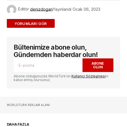
Editör
denizdogan
Yayınlandı
Ocak 06, 2023
ADD A COMMENT
Bültenimize abone olun,
E-posta adresiniz yayınlanmayacak.
Gerekli
alanlar
*
ile işaretlenmişlerdir
Gündemden haberdar olun!
ABONE
OLUN
Yorum
*
Abone olduğunuzda WorldTürk'ün
Kullanıcı Sözleşmesi
ni
kabul etmiş olursunuz.
Sizin adınız
*
WORLDTURK REKLAM ALANI
E-postanız
*
DAHA FAZLA