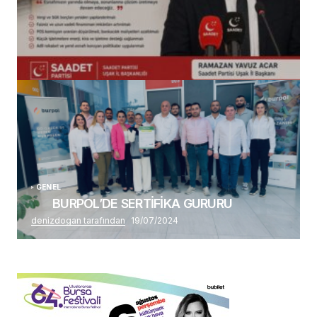
(başlıksız)
Alaattin Karahan tarafından
14/07/2026
GENEL
BURPOL’DE SERTİFİKA GURURU
denizdogan tarafından
19/07/2024