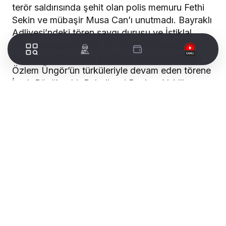
terör saldırısında şehit olan polis memuru Fethi
Sekin ve mübaşir Musa Can’ı unutmadı. Bayraklı
Adliyesi’ndeki tören saygı duruşu ve İstiklal
Marşı ile başladı. “Bir An Tereddüt Etmediler”
başlıklı barkovizyon gösterisi ve ses sanatçısı
Özlem Üngör’ün türküleriyle devam eden törene
İzmir Büyükşehir Belediyesi Başkan Vekili
Mustafa Özuslu da katıldı.
Törende konuşan Yargıtay Başkanı Mehmet
Akarca, “Bu milletin Fethi Sekinleri bitmez. Bir
kahraman polis evladımız, Şehit Fethi Sekin bu
hainlere karşı koydu ve faciayı önledi. Fethi
Sekin her daim milletimizin dualarında yer
alacaktır” dedi.
Adalet Bakanlığı Bakan Yardımcısı Yakup Moğul,
“Bu toprakları vatan yapan onlarca nice
kahramanlar sayesinde hiçbir alçak terör örgütü