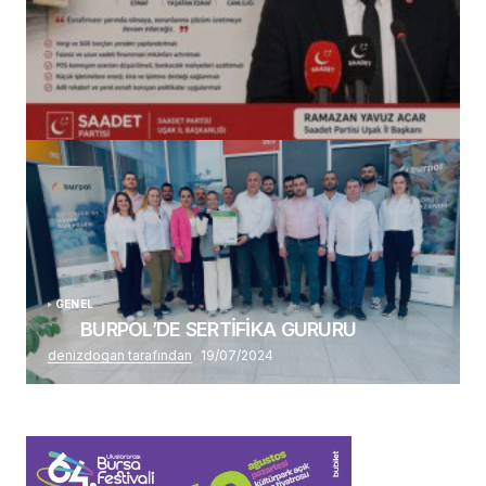
(başlıksız)
Alaattin Karahan tarafından
14/07/2026
GENEL
BURPOL’DE SERTİFİKA GURURU
denizdogan tarafından
19/07/2024