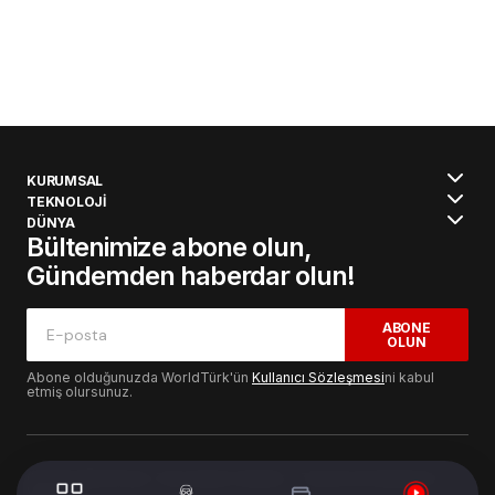
KURUMSAL
TEKNOLOJİ
DÜNYA
Bültenimize abone olun,
Gündemden haberdar olun!
ABONE
OLUN
Abone olduğunuzda WorldTürk'ün
Kullanıcı Sözleşmesi
ni kabul
etmiş olursunuz.
© 2024 WorldTurk. Tüm Hakları Saklıdır. - Tasarım & Geliştirme :
Volion's