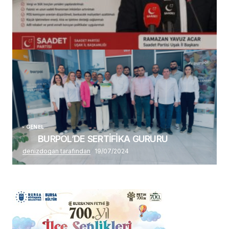
(başlıksız)
Alaattin Karahan tarafından
14/07/2026
GENEL
BURPOL’DE SERTİFİKA GURURU
denizdogan tarafından
19/07/2024