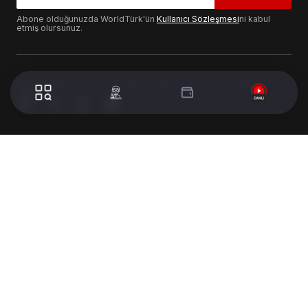
Abone olduğunuzda WorldTürk'ün
Kullanıcı Sözleşmesi
ni kabul
etmiş olursunuz.
© 2024 WorldTurk. Tüm Hakları Saklıdır. - Tasarım & Geliştirme :
Volion's