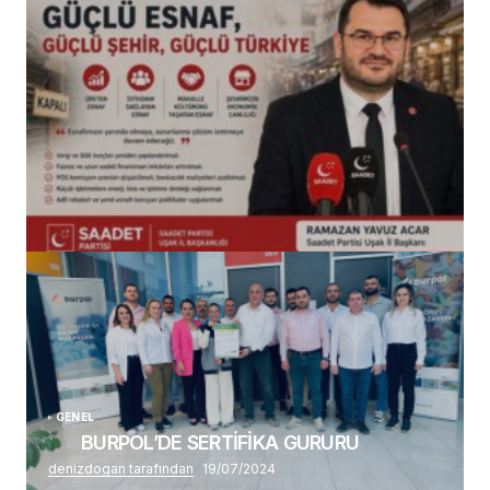
(başlıksız)
Alaattin Karahan tarafından
14/07/2026
GENEL
BURPOL’DE SERTİFİKA GURURU
denizdogan tarafından
19/07/2024