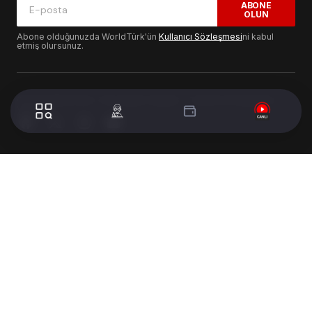
ABONE
OLUN
Abone olduğunuzda WorldTürk'ün
Kullanıcı Sözleşmesi
ni kabul
etmiş olursunuz.
© 2024 WorldTurk. Tüm Hakları Saklıdır. - Tasarım & Geliştirme :
Volion's