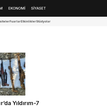
M
EKONOMİ
SİYASET
siteler
Fuarlar
Etkinlikler
Stüdyolar
r’da Yıldırım-7