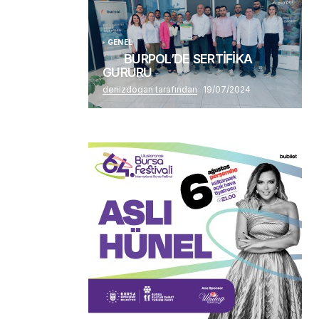
GENEL
BURPOL’DE SERTİFİKA
GURURU
denizdogan tarafından
19/07/2024