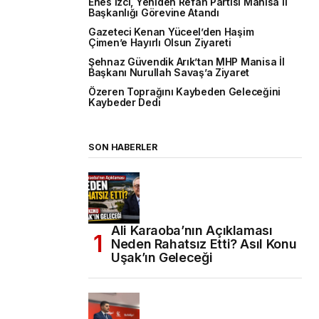
Enes İzci, Yeniden Refah Partisi Manisa İl
Başkanlığı Görevine Atandı
Gazeteci Kenan Yüceel’den Haşim
Çimen’e Hayırlı Olsun Ziyareti
Şehnaz Güvendik Arık’tan MHP Manisa İl
Başkanı Nurullah Savaş’a Ziyaret
Özeren Toprağını Kaybeden Geleceğini
Kaybeder Dedi
SON HABERLER
Ali Karaoba’nın Açıklaması
Neden Rahatsız Etti? Asıl Konu
Uşak’ın Geleceği