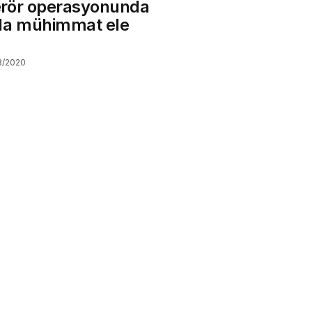
rör operasyonunda
da mühimmat ele
8/2020