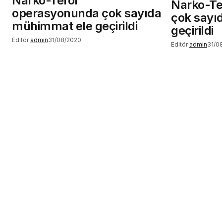
Narko-Terör
Narko-Te
operasyonunda çok sayıda
çok sayı
mühimmat ele geçirildi
geçirildi
Editör
admin
31/08/2020
Editör
admin
31/0