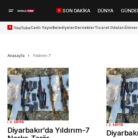
SON DAKİKA
DÜNYA
GÜNDE
Canlı Yayın
Belediyeler
Dernekler
Ticaret Odaları
Üniver
YouTube
Anasayfa
Yıldırım-7
3. SAYFA
3. SAYFA
Diyarbakır’da Yıldırım-7
Diyarbakı