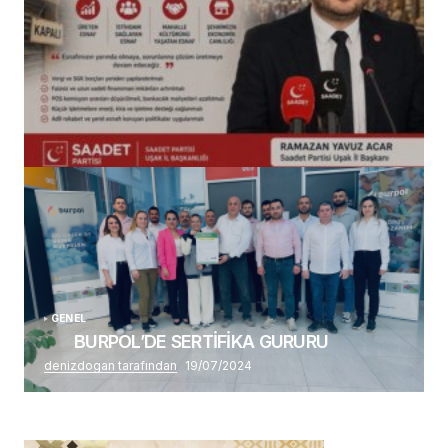
(başlıksız)
Alaattin Karahan tarafından
14/07/2026
GENEL
BURPOL’DE SERTİFİKA GURURU
denizdogan tarafından
19/07/2024