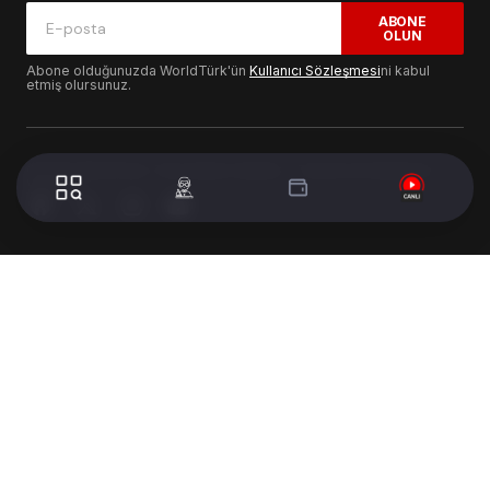
ABONE
OLUN
Abone olduğunuzda WorldTürk'ün
Kullanıcı Sözleşmesi
ni kabul
etmiş olursunuz.
© 2024 WorldTurk. Tüm Hakları Saklıdır. - Tasarım & Geliştirme :
Volion's