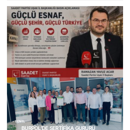
(başlıksız)
Alaattin Karahan tarafından
14/07/2026
GENEL
BURPOL’DE SERTİFİKA GURURU