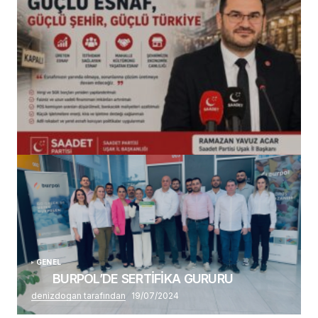
(başlıksız)
Alaattin Karahan tarafından
14/07/2026
GENEL
BURPOL’DE SERTİFİKA GURURU
denizdogan tarafından
19/07/2024