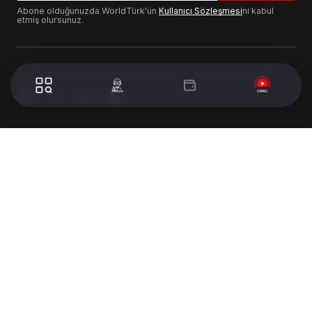
Abone olduğunuzda WorldTürk'ün
Kullanıcı Sözleşmesi
ni kabul
etmiş olursunuz.
© 2024 WorldTurk. Tüm Hakları Saklıdır. - Tasarım & Geliştirme :
Volion's