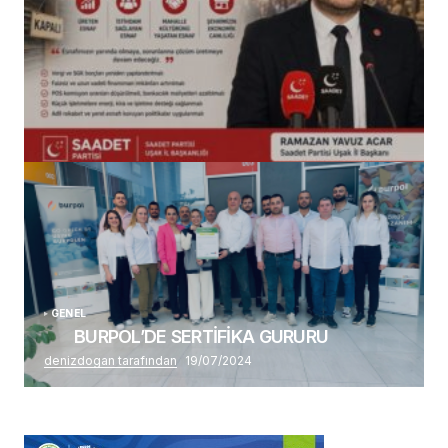
(başlıksız)
Alaattin Karahan tarafından
14/07/2026
GENEL
BURPOL’DE SERTİFİKA GURURU
denizdogan tarafından
19/07/2024