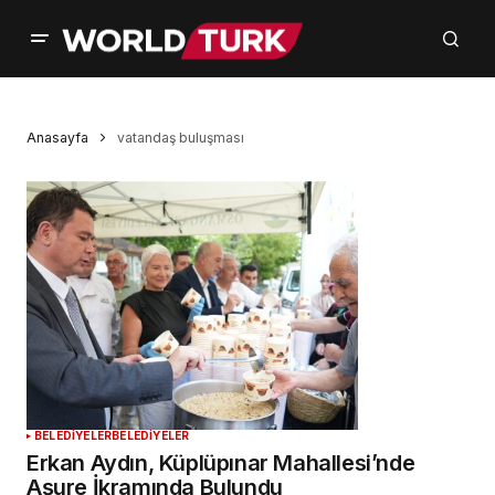
Anasayfa
vatandaş buluşması
BELEDİYELER
BELEDİYELER
Erkan Aydın, Küplüpınar Mahallesi’nde
Aşure İkramında Bulundu