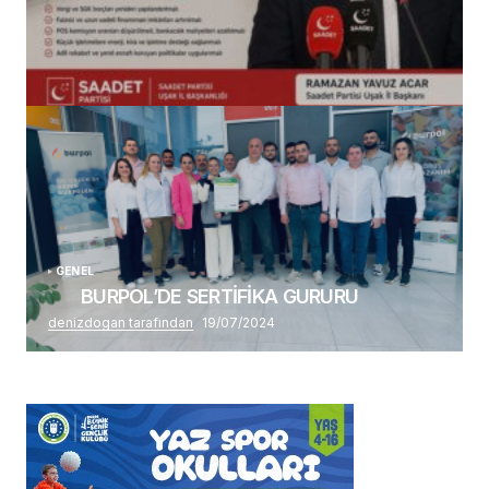
(başlıksız)
Alaattin Karahan tarafından
14/07/2026
GENEL
BURPOL’DE SERTİFİKA GURURU
denizdogan tarafından
19/07/2024