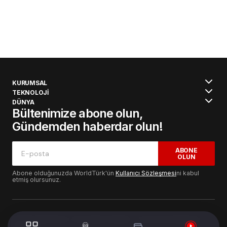
KURUMSAL
TEKNOLOJİ
DÜNYA
Bültenimize abone olun,
Gündemden haberdar olun!
ABONE
OLUN
Abone olduğunuzda WorldTürk'ün
Kullanıcı Sözleşmesi
ni kabul
etmiş olursunuz.
© 2024 WorldTurk. Tüm Hakları Saklıdır. - Tasarım & Geliştirme :
Volion's