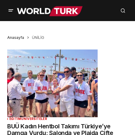
Anasayfa
ÜNİLİG
EĞİTİM
ÜNİVERSİTELER
BUÜ Kadın Hentbol Takımı Türkiye’ye
Damga Vurdu: Salonda ve Plajda Çifte