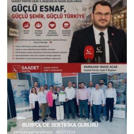
(başlıksız)
Alaattin Karahan tarafından
14/07/2026
GENEL
BURPOL’DE SERTİFİKA GURURU
denizdogan tarafından
19/07/2024