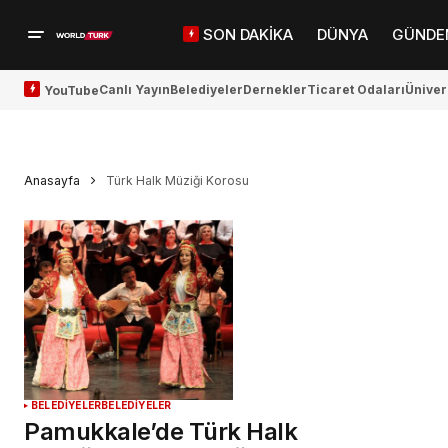
SON DAKİKA
DÜNYA
GÜNDE
Canlı Yayın
Belediyeler
Dernekler
Ticaret Odaları
Üniver
YouTube
Anasayfa
Türk Halk Müziği Korosu
BELEDİYELER
BELEDİYELER
Pamukkale’de Türk Halk