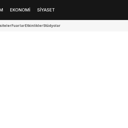
M
EKONOMİ
SİYASET
siteler
Fuarlar
Etkinlikler
Stüdyolar