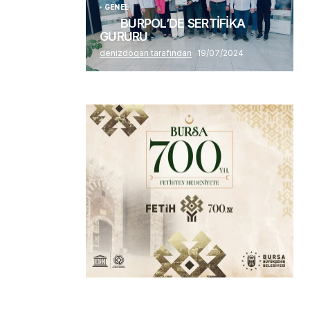
GENEL
BURPOL’DE SERTİFİKA
GURURU
denizdogan tarafından
19/07/2024