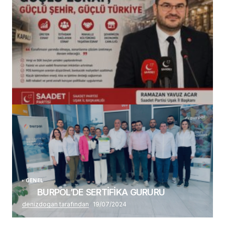
(başlıksız)
Alaattin Karahan tarafından
14/07/2026
GENEL
BURPOL’DE SERTİFİKA GURURU
denizdogan tarafından
19/07/2024