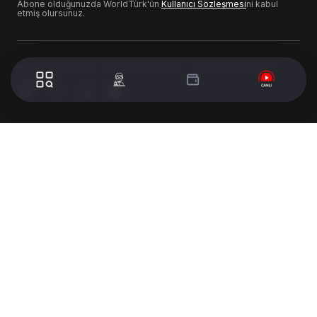
Abone olduğunuzda WorldTürk'ün
Kullanıcı Sözleşmesi
ni kabul
etmiş olursunuz.
© 2024 WorldTurk. Tüm Hakları Saklıdır. - Tasarım & Geliştirme :
Volion's