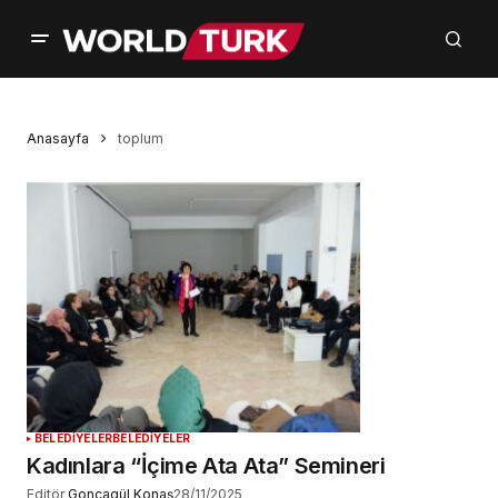
Anasayfa
toplum
BELEDİYELER
BELEDİYELER
Kadınlara “İçime Ata Ata” Semineri
Editör
Goncagül Konaş
28/11/2025