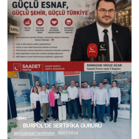
(başlıksız)
Alaattin Karahan tarafından
14/07/2026
GENEL
BURPOL’DE SERTİFİKA GURURU
denizdogan tarafından
19/07/2024