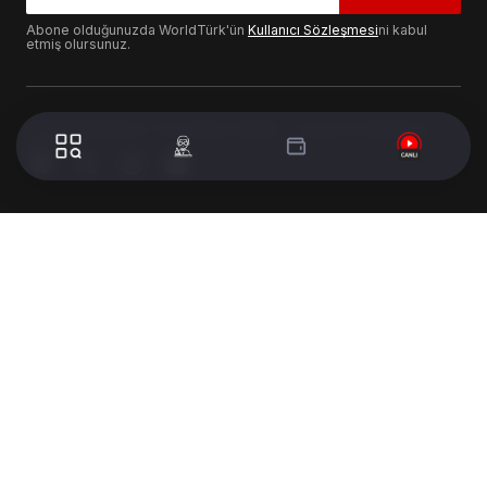
Abone olduğunuzda WorldTürk'ün
Kullanıcı Sözleşmesi
ni kabul
etmiş olursunuz.
© 2024 WorldTurk. Tüm Hakları Saklıdır. - Tasarım & Geliştirme :
Volion's