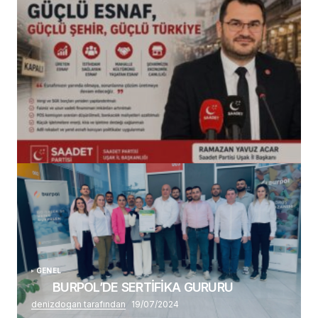
(başlıksız)
Alaattin Karahan tarafından
14/07/2026
GENEL
BURPOL’DE SERTİFİKA GURURU
denizdogan tarafından
19/07/2024