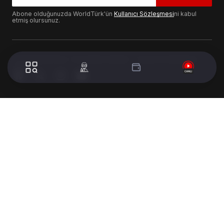
Abone olduğunuzda WorldTürk'ün
Kullanıcı Sözleşmesi
ni kabul
etmiş olursunuz.
© 2024 WorldTurk. Tüm Hakları Saklıdır. - Tasarım & Geliştirme :
Volion's