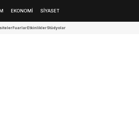
M
EKONOMİ
SİYASET
siteler
Fuarlar
Etkinlikler
Stüdyolar