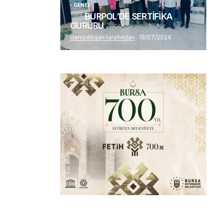
GENEL
BURPOL’DE SERTİFİKA
GURURU
denizdogan tarafından
19/07/2024