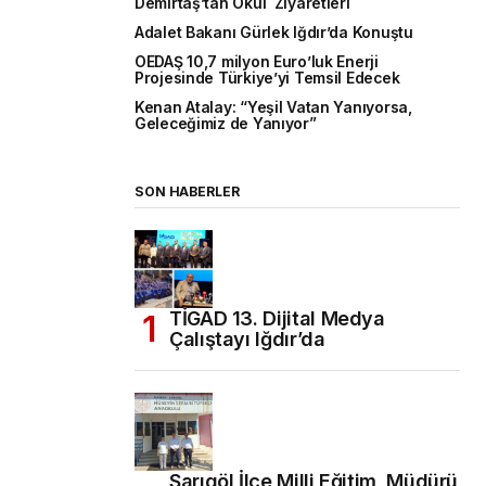
Demirtaş’tan Okul Ziyaretleri
Adalet Bakanı Gürlek Iğdır’da Konuştu
OEDAŞ 10,7 milyon Euro’luk Enerji
Projesinde Türkiye’yi Temsil Edecek
Kenan Atalay: “Yeşil Vatan Yanıyorsa,
Geleceğimiz de Yanıyor”
SON HABERLER
TİGAD 13. Dijital Medya
Çalıştayı Iğdır’da
Sarıgöl İlçe Milli Eğitim Müdürü