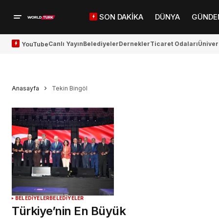
SON DAKİKA
DÜNYA
GÜNDE
Canlı Yayın
Belediyeler
Dernekler
Ticaret Odaları
Üniver
YouTube
Anasayfa
Tekin Bingöl
BELEDİYELER
BELEDİYELER
Türkiye’nin En Büyük