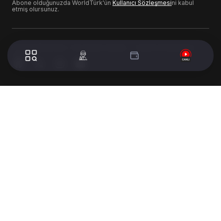
Abone olduğunuzda WorldTürk'ün
Kullanıcı Sözleşmesi
ni kabul
etmiş olursunuz.
© 2024 WorldTurk. Tüm Hakları Saklıdır. - Tasarım & Geliştirme :
Volion's