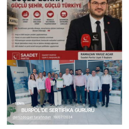
(başlıksız)
Alaattin Karahan tarafından
14/07/2026
GENEL
BURPOL’DE SERTİFİKA GURURU
denizdogan tarafından
19/07/2024