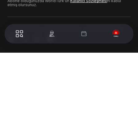
Abone olduğunuzda WorldTürk'ün
Kullanıcı Sözleşmesi
ni kabul
etmiş olursunuz.
© 2024 WorldTurk. Tüm Hakları Saklıdır. - Tasarım & Geliştirme :
Volion's