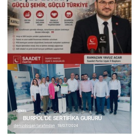
(başlıksız)
Alaattin Karahan tarafından
14/07/2026
GENEL
BURPOL’DE SERTİFİKA GURURU
denizdogan tarafından
19/07/2024