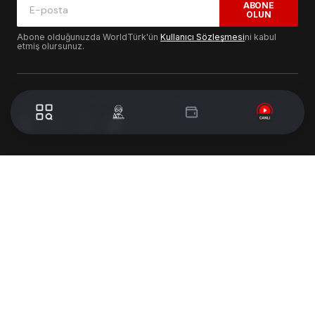
ABONE
OLUN
Abone olduğunuzda WorldTürk'ün
Kullanıcı Sözleşmesi
ni kabul
etmiş olursunuz.
© 2024 WorldTurk. Tüm Hakları Saklıdır. - Tasarım & Geliştirme :
Volion's