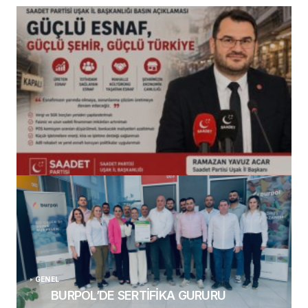
(başlıksız)
Alaattin Karahan tarafından
14/07/2026
GENEL
BURPOL’DE SERTİFİKA GURURU