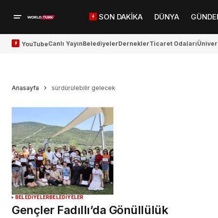
SON DAKİKA
DÜNYA
GÜNDE
Canlı Yayın
Belediyeler
Dernekler
Ticaret Odaları
Üniver
YouTube
Anasayfa
sürdürülebilir gelecek
BELEDİYELER
BELEDİYELER
Gençler Fadıllı’da Gönüllülük