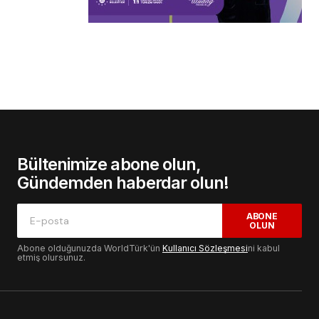
Bültenimize abone olun,
Gündemden haberdar olun!
ABONE
OLUN
Abone olduğunuzda WorldTürk'ün
Kullanıcı Sözleşmesi
ni kabul
etmiş olursunuz.