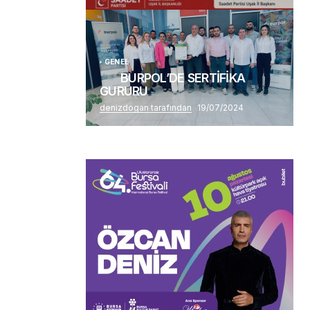
Alaattin Karahan tarafından
14/07/2026
GENEL
BURPOL’DE SERTİFİKA
GURURU
denizdogan tarafından
19/07/2024