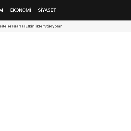
M
EKONOMİ
SİYASET
siteler
Fuarlar
Etkinlikler
Stüdyolar