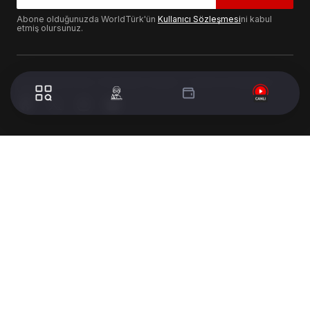
Abone olduğunuzda WorldTürk'ün
Kullanıcı Sözleşmesi
ni kabul
etmiş olursunuz.
© 2024 WorldTurk. Tüm Hakları Saklıdır. - Tasarım & Geliştirme :
Volion's