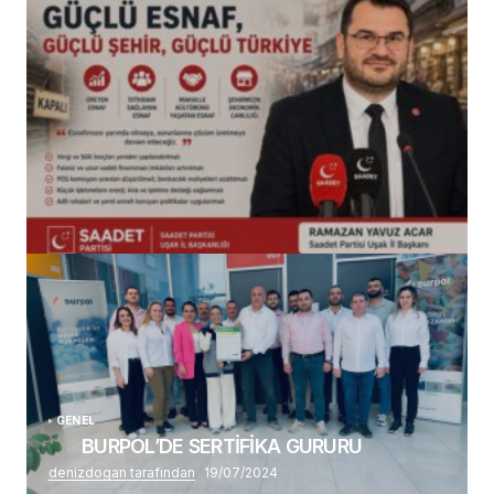
(başlıksız)
Alaattin Karahan tarafından
14/07/2026
GENEL
BURPOL’DE SERTİFİKA GURURU
denizdogan tarafından
19/07/2024