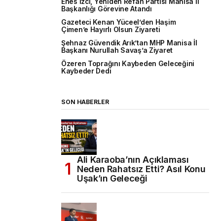
Enes İzci, Yeniden Refah Partisi Manisa İl
Başkanlığı Görevine Atandı
Gazeteci Kenan Yüceel’den Haşim
Çimen’e Hayırlı Olsun Ziyareti
Şehnaz Güvendik Arık’tan MHP Manisa İl
Başkanı Nurullah Savaş’a Ziyaret
Özeren Toprağını Kaybeden Geleceğini
Kaybeder Dedi
SON HABERLER
Ali Karaoba’nın Açıklaması
Neden Rahatsız Etti? Asıl Konu
Uşak’ın Geleceği