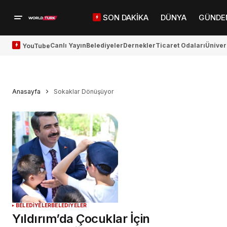
SON DAKİKA
DÜNYA
GÜNDE
Canlı Yayın
Belediyeler
Dernekler
Ticaret Odaları
Üniver
YouTube
Anasayfa
Sokaklar Dönüşüyor
BELEDİYELER
BELEDİYELER
Yıldırım’da Çocuklar İçin