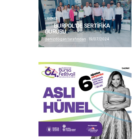
GENEL
BURPOL’DE SERTİFİKA
GURURU
denizdogan tarafından
19/07/2024