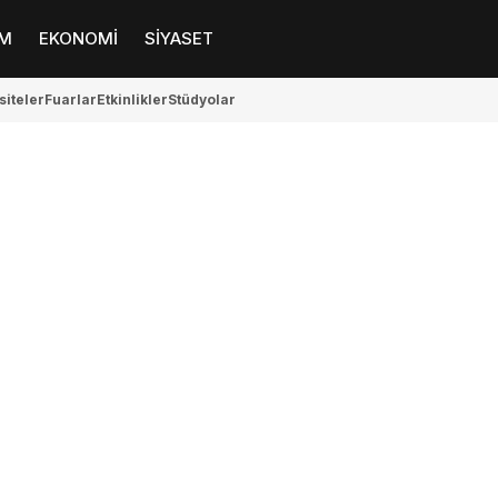
M
EKONOMİ
SİYASET
siteler
Fuarlar
Etkinlikler
Stüdyolar