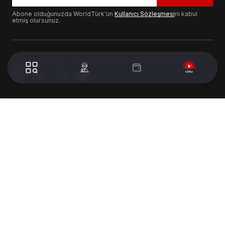
Abone olduğunuzda WorldTürk'ün
Kullanıcı Sözleşmesi
ni kabul
etmiş olursunuz.
© 2024 WorldTurk. Tüm Hakları Saklıdır. - Tasarım & Geliştirme :
Volion's