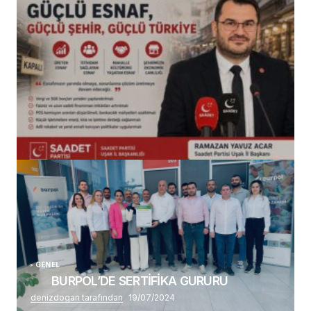
(başlıksız)
Alaattin Karahan tarafından
14/07/2026
GENEL
BURPOL’DE SERTİFİKA GURURU
denizdogan tarafından
19/07/2024