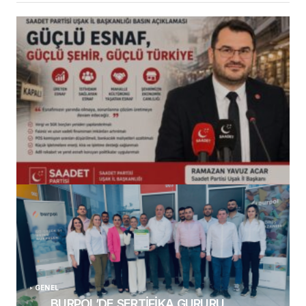
(başlıksız)
Alaattin Karahan tarafından
14/07/2026
GENEL
BURPOL’DE SERTİFİKA GURURU