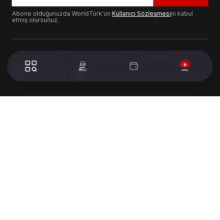
Abone olduğunuzda WorldTürk'ün
Kullanıcı Sözleşmesi
ni kabul
etmiş olursunuz.
© 2024 WorldTurk. Tüm Hakları Saklıdır. - Tasarım & Geliştirme :
Volion's