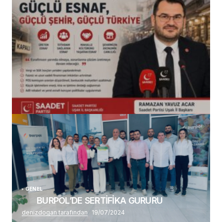
(başlıksız)
Alaattin Karahan tarafından
14/07/2026
GENEL
BURPOL’DE SERTİFİKA GURURU
denizdogan tarafından
19/07/2024