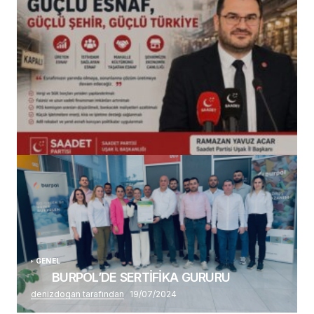
(başlıksız)
Alaattin Karahan tarafından
14/07/2026
GENEL
BURPOL’DE SERTİFİKA GURURU
denizdogan tarafından
19/07/2024