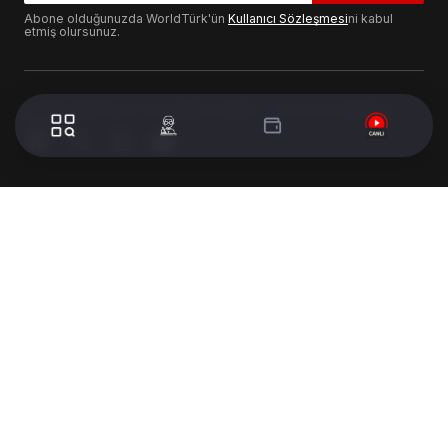
Abone olduğunuzda WorldTürk'ün
Kullanıcı Sözleşmesi
ni kabul
etmiş olursunuz.
© 2024 WorldTurk. Tüm Hakları Saklıdır. - Tasarım & Geliştirme :
Volion's