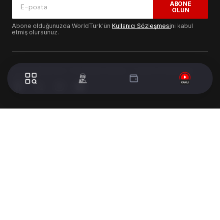
ABONE
OLUN
Abone olduğunuzda WorldTürk'ün
Kullanıcı Sözleşmesi
ni kabul
etmiş olursunuz.
© 2024 WorldTurk. Tüm Hakları Saklıdır. - Tasarım & Geliştirme :
Volion's