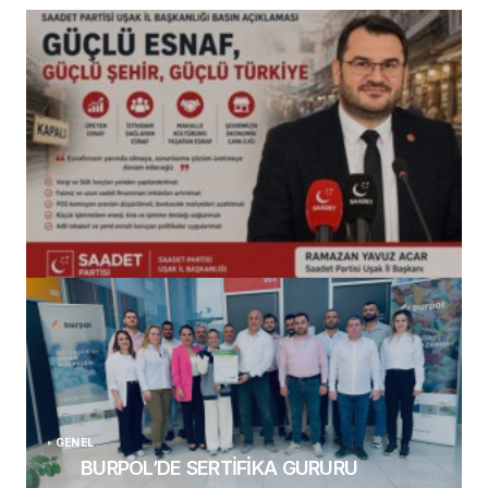
(başlıksız)
Alaattin Karahan tarafından
14/07/2026
GENEL
BURPOL’DE SERTİFİKA GURURU