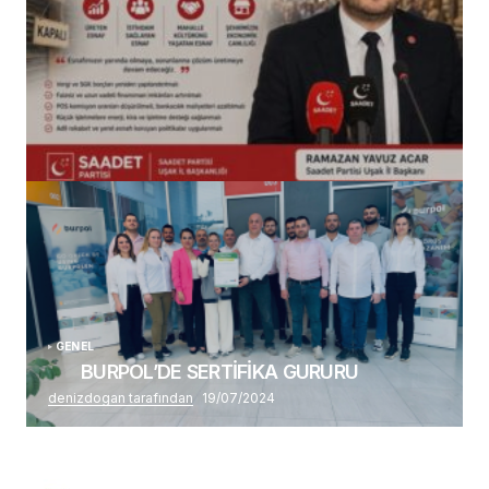
(başlıksız)
Alaattin Karahan tarafından
14/07/2026
GENEL
BURPOL’DE SERTİFİKA GURURU
denizdogan tarafından
19/07/2024