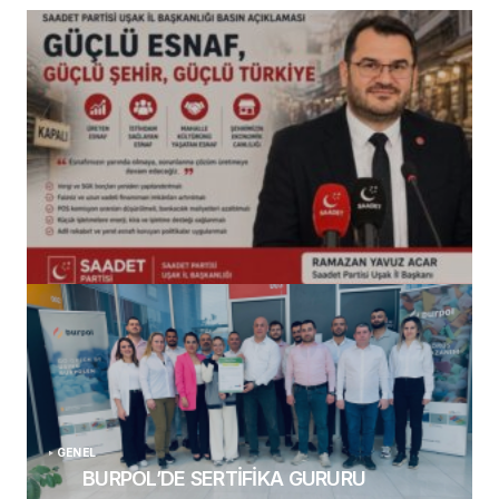
(başlıksız)
Alaattin Karahan tarafından
14/07/2026
GENEL
BURPOL’DE SERTİFİKA GURURU