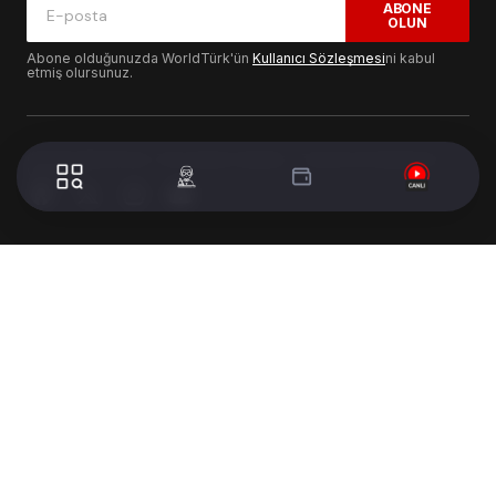
ABONE
OLUN
Abone olduğunuzda WorldTürk'ün
Kullanıcı Sözleşmesi
ni kabul
etmiş olursunuz.
© 2024 WorldTurk. Tüm Hakları Saklıdır. - Tasarım & Geliştirme :
Volion's