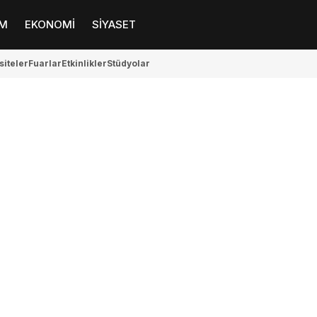
M
EKONOMİ
SİYASET
siteler
Fuarlar
Etkinlikler
Stüdyolar