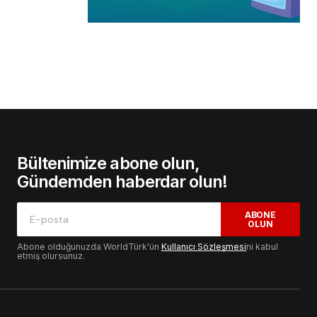
Bültenimize abone olun,
Gündemden haberdar olun!
ABONE
OLUN
Abone olduğunuzda WorldTürk'ün
Kullanıcı Sözleşmesi
ni kabul
etmiş olursunuz.