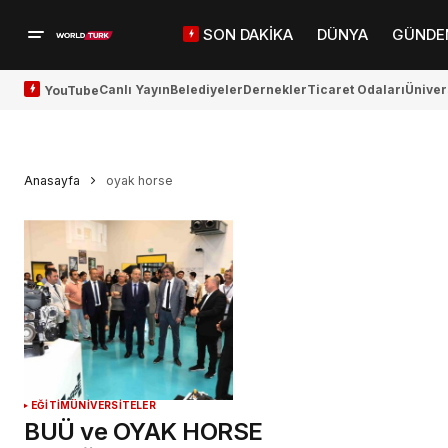
SON DAKİKA
DÜNYA
GÜNDE
Canlı Yayın
Belediyeler
Dernekler
Ticaret Odaları
Üniver
YouTube
Anasayfa
oyak horse
EĞİTİM
ÜNİVERSİTELER
BUÜ ve OYAK HORSE