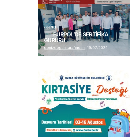
Alaattin Karahan tarafından
14/07/2026
GENEL
BURPOL’DE SERTİFİKA
GURURU
denizdogan tarafından
19/07/2024