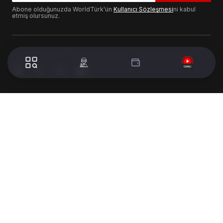
Abone olduğunuzda WorldTürk'ün
Kullanıcı Sözleşmesi
ni kabul
etmiş olursunuz.
© 2024 WorldTurk. Tüm Hakları Saklıdır. - Tasarım & Geliştirme :
Volion's