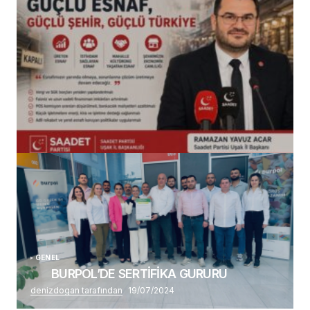
(başlıksız)
Alaattin Karahan tarafından
14/07/2026
GENEL
BURPOL’DE SERTİFİKA GURURU
denizdogan tarafından
19/07/2024