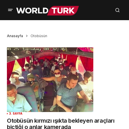
Anasayfa
Otobüsün
3. SAYFA
Otobüsün kırmızı ışıkta bekleyen araçları
biçtiği o anlar kamerada