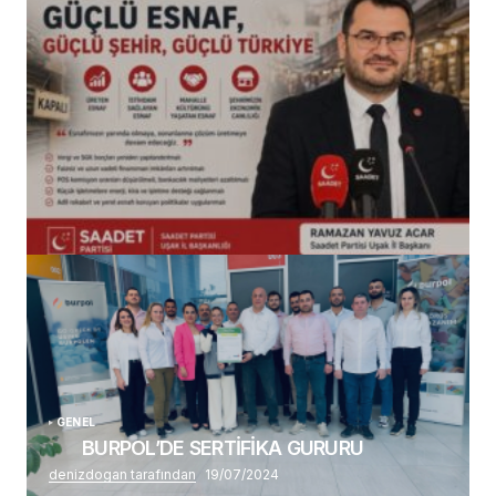
(başlıksız)
Alaattin Karahan tarafından
14/07/2026
GENEL
BURPOL’DE SERTİFİKA GURURU
denizdogan tarafından
19/07/2024